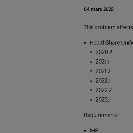
04 mars 2025
This problem affects
HealthShare Unifi
2020.2
2021.1
2021.2
2022.1
2022.2
2023.1
Requirements:
IHE