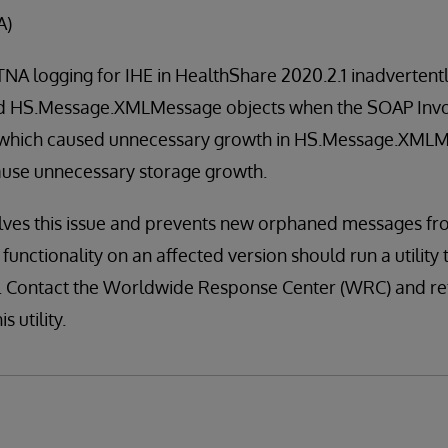
A)
A logging for IHE in HealthShare 2020.2.1 inadvertently
ed HS.Message.XMLMessage objects when the SOAP Inv
 which caused unnecessary growth in HS.Message.XMLM
cause unnecessary storage growth.
olves this issue and prevents new orphaned messages fr
unctionality on an affected version should run a utility 
 Contact the Worldwide Response Center (WRC) and ref
s utility.