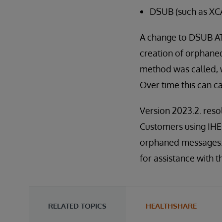
DSUB (such as XC
A change to DSUB ATN
creation of orphan
method was called,
Over time this can 
Version 2023.2. res
Customers using IHE f
orphaned messages.
for assistance with thi
RELATED TOPICS
HEALTHSHARE