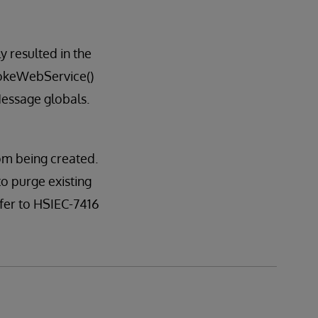
 resulted in the
okeWebService()
essage globals.
om being created.
to purge existing
er to HSIEC-7416