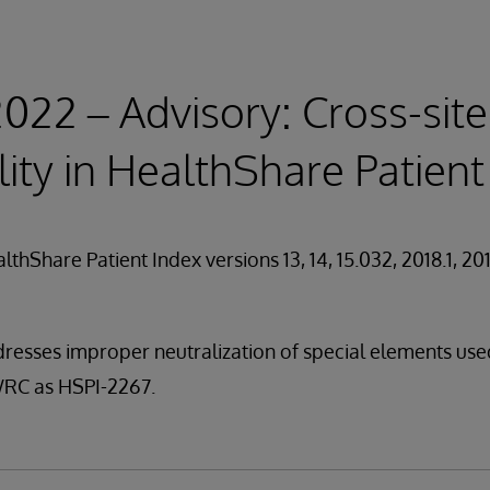
2022 – Advisory: Cross-site
lity in HealthShare Patient
althShare Patient Index versions 13, 14, 15.032, 2018.1, 20
dresses improper neutralization of special elements us
WRC as HSPI-2267.