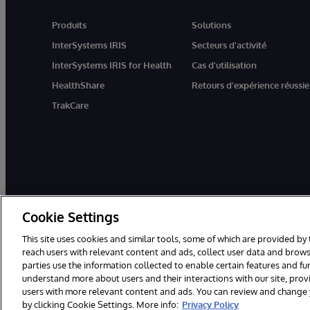
Produits
Solutions
InterSystems IRIS
Secteurs d'activité
InterSystems IRIS for Health
Cas d'utilisation
HealthShare
Retours d'expérience réussie
TrakCare
Cookie Settings
This site uses cookies and similar tools, some of which are provided by 
reach users with relevant content and ads, collect user data and brows
parties use the information collected to enable certain features and f
© 1996-2026 InterSystems Corporation, Boston, MA. Tous droits rése
understand more about users and their interactions with our site, pro
users with more relevant content and ads. You can review and change yo
by clicking Cookie Settings. More info:
Privacy Policy