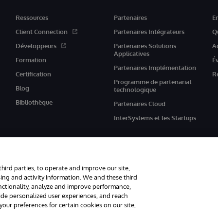
Ressources
Partenaires
E
Client Connection
Partenaires Intégrateurs
Q
Développeurs
Partenaires Solutions
A
Applicatives
Formation
É
Partenaires Implémentation
Certification
R
Programme de partenariat
Blog
technologique
Bibliothèque
Partenaires Cloud
InterSystems et les Startups
third parties, to operate and improve our site,
ing and activity information. We and these third
unctionality, analyze and improve performance,
rvés.
Mentions légales
Déclaration de confidentialité d'InterSystems Corpor
vide personalized user experiences, and reach
ur preferences for certain cookies on our site,