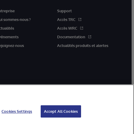
ntreprise
Support
ui sommes-nous ?
Accès TRC
ctualités
Accès WRC
vénements
Documentation
ejoignez-nous
Actualités produits et alertes
Cookies Settings
Accept All Cookies
ation
Garantie
Accessibilité