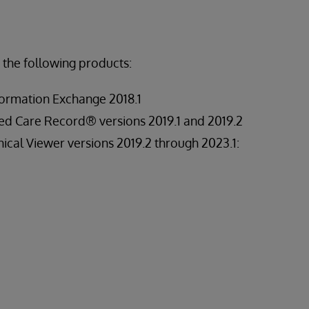
 the following products:
ormation Exchange 2018.1
ed Care Record® versions 2019.1 and 2019.2
ical Viewer versions 2019.2 through 2023.1: