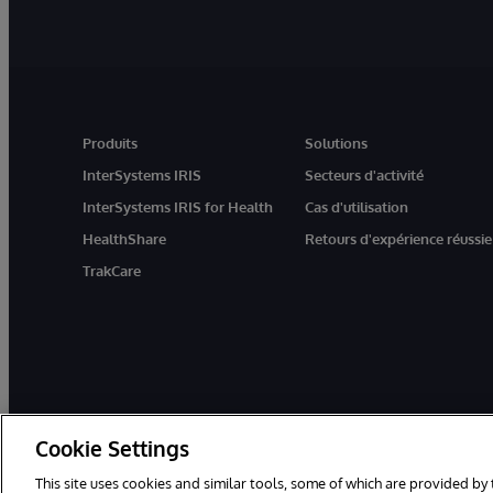
Produits
Solutions
InterSystems IRIS
Secteurs d'activité
InterSystems IRIS for Health
Cas d'utilisation
HealthShare
Retours d'expérience réussie
TrakCare
Cookie Settings
This site uses cookies and similar tools, some of which are provided by 