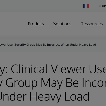
Change
NOUS
Country
Produits
Solutions
Ressources
 Viewer User Security Group May Be Incorrect When Under Heavy Load
y: Clinical Viewer Us
y Group May Be Inco
nder Heavy Load