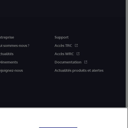
ntreprise
Support
ui sommes-nous ?
Accès TRC
ctualités
Accès WRC
vénements
Documentation
ejoignez-nous
Actualités produits et alertes