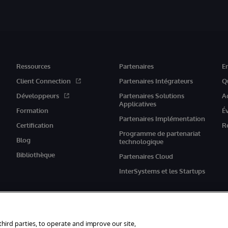
Ressources
Partenaires
E
Client Connection
Partenaires Intégrateurs
Q
Développeurs
Partenaires Solutions
A
Applicatives
Formation
É
Partenaires Implémentation
Certification
R
Programme de partenariat
Blog
technologique
Bibliothèque
Partenaires Cloud
InterSystems et les Startups
third parties, to operate and improve our site,