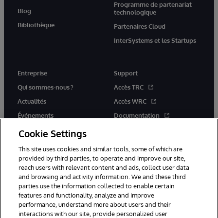
Programme de partenariat
Blog
technologique
Bibliothèque
Partenaires Cloud
InterSystems et les Startups
Entreprise
Support
Qui sommes-nous ?
Accès TRC
Actualités
Accès WRC
Événements
Documentation
Rejoignez-nous
Actualités produits et alertes
Cookie Settings
This site uses cookies and similar tools, some of which are
provided by third parties, to operate and improve our site,
reach users with relevant content and ads, collect user data
and browsing and activity information. We and these third
parties use the information collected to enable certain
© 1996-2026 InterSystems Corporation, Boston, MA. Tous droits
features and functionality, analyze and improve
réservés.
performance, understand more about users and their
interactions with our site, provide personalized user
Mentions légales