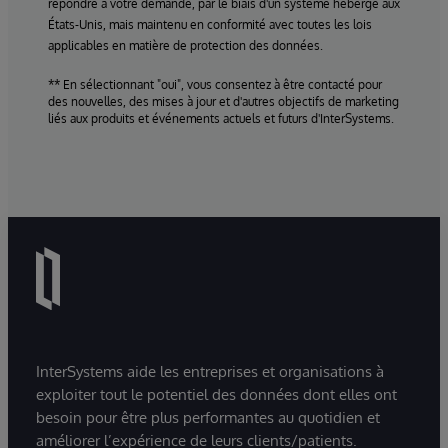
répondre à votre demande, par le biais d'un système hébergé aux
États-Unis, mais maintenu en conformité avec toutes les lois
applicables en matière de protection des données.
** En sélectionnant "oui", vous consentez à être contacté pour
des nouvelles, des mises à jour et d'autres objectifs de marketing
liés aux produits et événements actuels et futurs d'InterSystems.
InterSystems aide les entreprises et organisations à
exploiter tout le potentiel des données dont elles ont
besoin pour être plus performantes au quotidien et
améliorer l’expérience de leurs clients/patients.