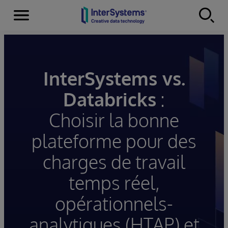
Menu
Skip to content
InterSystems vs.
Databricks
:
Choisir la bonne
plateforme pour des
charges de travail
temps réel,
opérationnels-
analytiques (HTAP) et