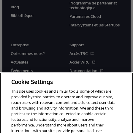
Programme de partenariat
Blog
technologique
Bibliothèque
Partenaires Cloud
InterSystems et les Startups
Entreprise
Support
Qui sommes-nous ?
Accès TRC
Actualités
Accès WRC
Événements
Documentation
Rejoignez-nous
Actualités produits et alertes
Cookie Settings
This site uses cookies and similar tools, some of which are
provided by third parties, to operate and improve our site,
reach users with relevant content and ads, collect user data
and browsing and activity information. We and these third
parties use the information collected to enable certain
© 1996-2026 InterSystems Corporation, Boston, MA. Tous droits
features and functionality, analyze and improve
réservés.
performance, understand more about users and their
interactions with our site, provide personalized user
Mentions légales