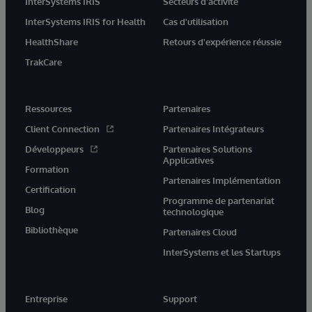
InterSystems IRIS
Secteurs d'activité
InterSystems IRIS for Health
Cas d'utilisation
HealthShare
Retours d'expérience réussie
TrakCare
Ressources
Partenaires
Client Connection
Partenaires Intégrateurs
Développeurs
Partenaires Solutions
Applicatives
Formation
Partenaires Implémentation
Certification
Programme de partenariat
Blog
technologique
Bibliothèque
Partenaires Cloud
InterSystems et les Startups
Entreprise
Support