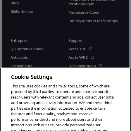
Blog
technologique
Bibliothèque
Partenaires Cloud
InterSystems et les Startups
Entreprise
Support
Qui sommes-nous ?
Accès TRC
Actualités
Accès WRC
Événements
Documentation
Rejoignez-nous
Actualités produits et alertes
Cookie Settings
This site uses cookies and similar tools, some of which are
provided by third parties, to operate and improve our site,
reach users with relevant content and ads, collect user data
and browsing and activity information. We and these third
parties use the information collected to enable certain
© 1996-2026 InterSystems Corporation, Boston, MA. Tous droits
features and functionality, analyze and improve
réservés.
performance, understand more about users and their
interactions with our site, provide personalized user
Mentions légales
experiences, and reach users with more relevant content