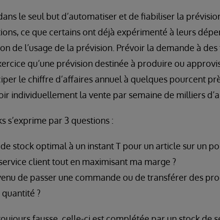
 dans le seul but d’automatiser et de fiabiliser la prévis
ons, ce que certains ont déjà expérimenté à leurs dépens
ion de l’usage de la prévision. Prévoir la demande à des
ercice qu’une prévision destinée à produire ou approvis
iciper le chiffre d’affaires annuel à quelques pourcent pr
voir individuellement la vente par semaine de milliers d’ar
ks s’exprime par 3 questions :
 de stock optimal à un instant T pour un article sur un po
service client tout en maximisant ma marge ?
venu de passer une commande ou de transférer des prod
 quantité ?
oujours fausse, celle-ci est complétée par un stock de s