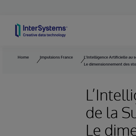
Skip to content
Home
Impulsions France
L’Intelligence Artificielle au 
Le dimensionnement des stoc
L’Intell
de la S
Le dim