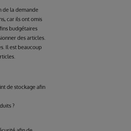
ion de la demande
, car ils ont omis
 fins budgétaires
ionner des articles.
ès. Il est beaucoup
ticles.
int de stockage afin
uits ?
écurité afin de