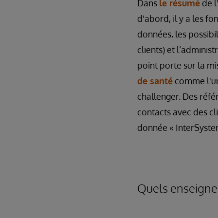
Dans
le résumé
de l
d'abord, il y a les f
données, les possibi
clients) et l’admini
point porte sur la m
de santé
comme l'un
challenger. Des réfé
contacts avec des cli
donnée « InterSystem
Quels enseignem