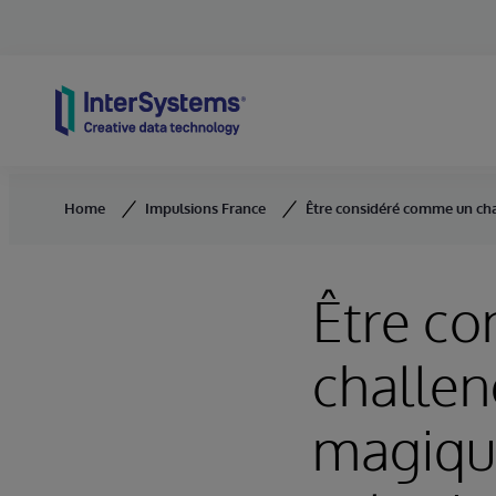
Skip to content
Home
Impulsions France
Être considéré comme un chal
Être c
challen
magique