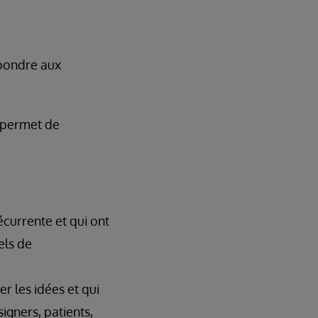
épondre aux
 permet de
écurrente et qui ont
els de
r les idées et qui
igners, patients,