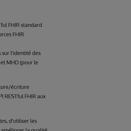
ful FHIR standard
urces FHIR
sur l'identité des
 et MHD (pour le
ture/écriture
PI RESTful FHIR aux
s, d'utiliser les
améliorer la qualité