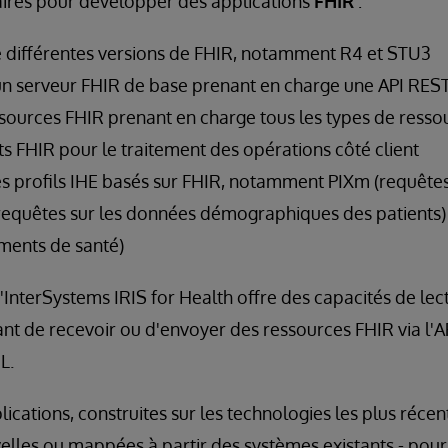
res pour développer des applications
FHIR
:
e différentes versions de FHIR, notamment R4 et STU3
n serveur FHIR de base prenant en charge une API REST
ssources FHIR prenant en charge tous les types de resso
s FHIR pour le traitement des opérations côté client
s profils IHE basés sur FHIR, notamment PIXm (requêtes 
requêtes sur les données démographiques des patients)
ments de santé)
d'InterSystems IRIS for Health offre des capacités de lec
t de recevoir ou d'envoyer des ressources FHIR via l'A
L.
cations, construites sur les technologies les plus récente
lles ou mappées à partir des systèmes existants - pour 