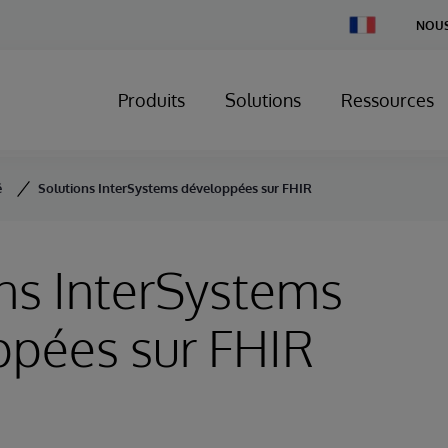
Change
NOUS
Country
Produits
Solutions
Ressources
é
Solutions InterSystems développées sur FHIR
ns InterSystems
ppées sur FHIR