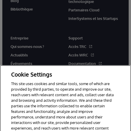
Blog
technologique
Bibliothèque
Partenaires Cloud
InterSystems et les Startups
Entreprise
Support
Qui sommes-nous ?
Accès TRC
Actualités
Accès WRC
Événements
Documentation
Rejoignez-nous
Actualités produits et alertes
Cookie Settings
This site uses cookies and similar tools, some of which are
provided by third parties, to operate and improve our site,
reach users with relevant content and ads, collect user data
and browsing and activity information. We and these third
parties use the information collected to enable certain
© 1996-2026 InterSystems Corporation, Boston, MA. Tous droits
features and functionality, analyze and improve
réservés.
performance, understand more about users and their
interactions with our site, provide personalized user
Mentions légales
experiences, and reach users with more relevant content