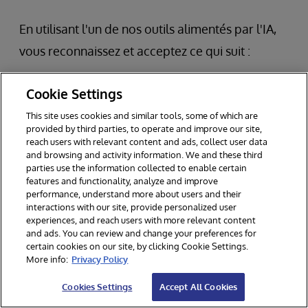
En utilisant l'un de nos outils alimentés par l'IA,
vous reconnaissez et acceptez ce qui suit :
Vérifier de manière indépendante toutes les
Cookie Settings
réponses fournies.
This site uses cookies and similar tools, some of which are
provided by third parties, to operate and improve our site,
Faites preuve de discernement lorsque vous
reach users with relevant content and ads, collect user data
agissez sur la base d'informations obtenues
and browsing and activity information. We and these third
parties use the information collected to enable certain
par le biais des outils.
features and functionality, analyze and improve
performance, understand more about users and their
Comprendre que ces outils ne remplacent
interactions with our site, provide personalized user
pas les conseils d'un professionnel ou les
experiences, and reach users with more relevant content
and ads. You can review and change your preferences for
services d'assistance officiels fournis par
certain cookies on our site, by clicking Cookie Settings.
More info:
Privacy Policy
InterSystems.
Cookies Settings
Accept All Cookies
InterSystems n'assume aucune responsabilité