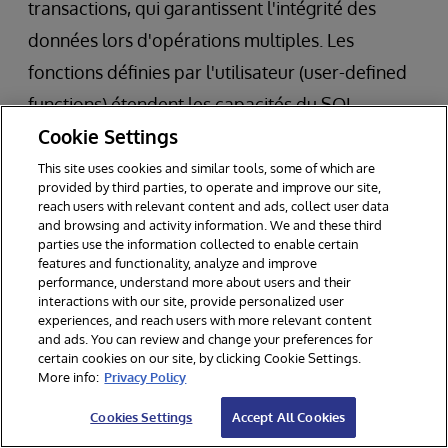
transactions, qui garantissent l'intégrité des
données lors d'opérations multiples. Les
fonctions définies par l'utilisateur (user-defined
functions) étendent les capacités du SQL,
Cookie Settings
permettant de réaliser des opérations
personnalisées adaptées à des besoins
This site uses cookies and similar tools, some of which are
provided by third parties, to operate and improve our site,
spécifiques.
reach users with relevant content and ads, collect user data
and browsing and activity information. We and these third
parties use the information collected to enable certain
features and functionality, analyze and improve
performance, understand more about users and their
interactions with our site, provide personalized user
experiences, and reach users with more relevant content
and ads. You can review and change your preferences for
certain cookies on our site, by clicking Cookie Settings.
More info:
Privacy Policy
Cookies Settings
Accept All Cookies