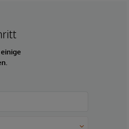
ritt
 einige
en.