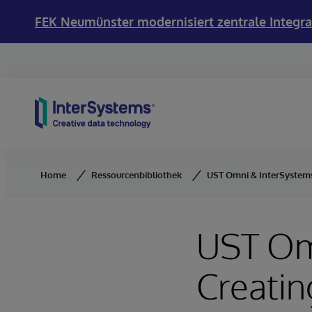
FEK Neumünster modernisiert zentrale Integra
Skip to content
Home
Ressourcenbibliothek
UST Omni & InterSystems: 
UST Om
Creating