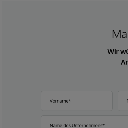
Mac
Wir wü
An