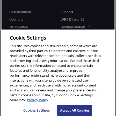
Unternehmen
Support
Über uns
WRC Direkt
Neuigkeiten
Dokumentation
Veranstaltungen
Produktwarnungen und -
Cookie Settings
hinweise
Karriere
This site uses cookies and similar tools, some of which are
provided by third parties, to operate and improve our site,
reach users with relevant content and ads, collect user data
and browsing and activity information. We and these third
parties use the information collected to enable certain
features and functionality, analyze and improve
performance, understand more about users and their
© 1996-2026 InterSystems Corporation, Boston, MA. Alle Rechte
vorbehalten.
interactions with our site, provide personalized user
experiences, and reach users with more relevant content
Mitteilungen/Geschäftsbedingungen
Erklärung zum Datenschutz
and ads. You can review and change your preferences for
Geld-zurück-Garantie
Impressum
Barrierefreiheit
certain cookies on our site, by clicking Cookie Settings.
More info:
Privacy Policy
Cookies Settings
Accept All Cookies