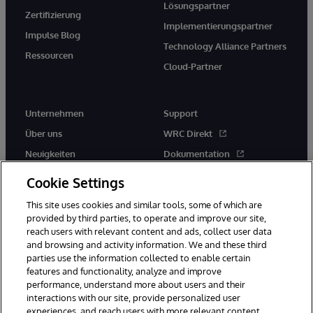
Lösungspartner
Zertifizierung
Implementierungspartner
Impulse Blog
Technology Alliance Partners
Ressourcen
Cloud-Partner
Unternehmen
Support
Über uns
WRC Direkt
Neuigkeiten
Dokumentation
Veranstaltungen
Produktwarnungen und -
Cookie Settings
hinweise
Karriere
This site uses cookies and similar tools, some of which are
provided by third parties, to operate and improve our site,
reach users with relevant content and ads, collect user data
and browsing and activity information. We and these third
parties use the information collected to enable certain
features and functionality, analyze and improve
performance, understand more about users and their
© 1996-2026 InterSystems Corporation, Boston, MA. Alle Rechte
interactions with our site, provide personalized user
vorbehalten.
experiences, and reach users with more relevant content