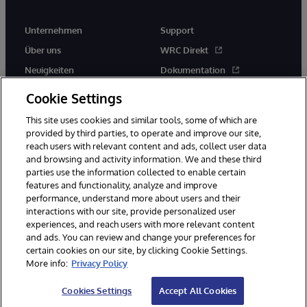
Unternehmen
Support
Über uns
WRC Direkt
Neuigkeiten
Dokumentation
Veranstaltungen
Produktwarnungen und -
Cookie Settings
hinweise
Karriere
This site uses cookies and similar tools, some of which are
provided by third parties, to operate and improve our site,
reach users with relevant content and ads, collect user data
and browsing and activity information. We and these third
parties use the information collected to enable certain
features and functionality, analyze and improve
performance, understand more about users and their
© 1996-2026 InterSystems Corporation, Boston, MA. Alle Rechte
interactions with our site, provide personalized user
vorbehalten.
experiences, and reach users with more relevant content
Mitteilungen/Geschäftsbedingungen
Erklärung zum Datenschutz
and ads. You can review and change your preferences for
Geld-zurück-Garantie
Impressum
Barrierefreiheit
certain cookies on our site, by clicking Cookie Settings.
More info:
Privacy Policy
Cookies Settings
Accept All Cookies