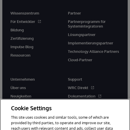
Wissenszentrum
Partner
Für Entwickler
Partnerprogramm für
Systemintegratoren
Bildung
Lösungspartner
Zertifizierung
Implementierungspartner
Impulse Blog
Technology Alliance Partners
Ressourcen
Cloud-Partner
Unternehmen
Support
Über uns
WRC Direkt
Neuigkeiten
Dokumentation
Veranstaltungen
Produktwarnungen und -
Cookie Settings
hinweise
Karriere
This site uses cookies and similar tools, some of which are
provided by third parties, to operate and improve our site,
reach users with relevant content and ads, collect user data