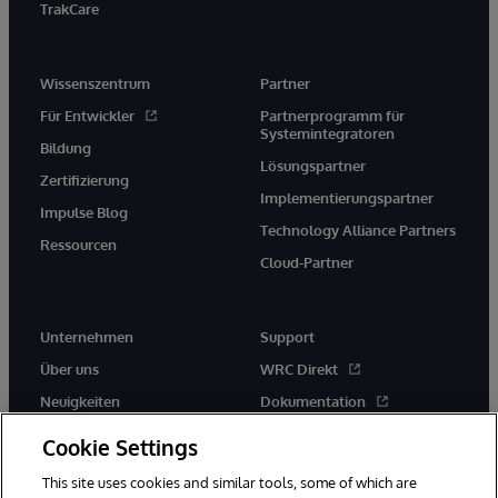
TrakCare
Wissenszentrum
Partner
Für Entwickler
Partnerprogramm für
Systemintegratoren
Bildung
Lösungspartner
Zertifizierung
Implementierungspartner
Impulse Blog
Technology Alliance Partners
Ressourcen
Cloud-Partner
Unternehmen
Support
Über uns
WRC Direkt
Neuigkeiten
Dokumentation
Veranstaltungen
Produktwarnungen und -
Cookie Settings
hinweise
Karriere
This site uses cookies and similar tools, some of which are