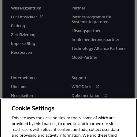
Wissenszentrum
Partner
Für Entwickler
Partnerprogramm für
Systemintegratoren
Bildung
Lösungspartner
Zertifizierung
Implementierungspartner
Impulse Blog
Technology Alliance Partners
Ressourcen
Cloud-Partner
Unternehmen
Support
Über uns
WRC Direkt
Neuigkeiten
Dokumentation
Veranstaltungen
Produktwarnungen und -
Cookie Settings
hinweise
Karriere
This site uses cookies and similar tools, some of which are
provided by third parties, to operate and improve our site,
reach users with relevant content and ads, collect user data
and browsing and activity information. We and these third