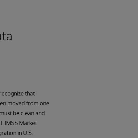
ata
recognize that
been moved from one
t must be clean and
t. HIMSS Market
ration in U.S.