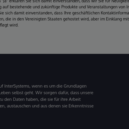
"Ja" erklären Sie sich damit einverstanden, dass wir Sie für Neuigke
 auf bestehende und zukünftige Produkte und Veranstaltungen von In
Sie sich damit einverstanden, dass Ihre geschäftlichen Kontaktinform
, die in den Vereinigten Staaten gehostet wird, aber im Einklang mi
legt wird.
uf InterSystems, wenn es um die Grundlagen
ben selbst geht. Wir sorgen dafür, dass unsere
 den Daten haben, die sie für ihre Arbeit
den, austauschen und aus denen sie Erkenntnisse