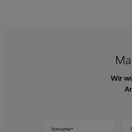
Mac
Wir wü
An