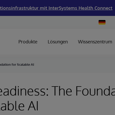
tionsinfrastruktur mit InterSystems Health Connect
Change
Country
Produkte
Lösungen
Wissenszentrum
dation for Scalable AI
adiness: The Founda
lable AI