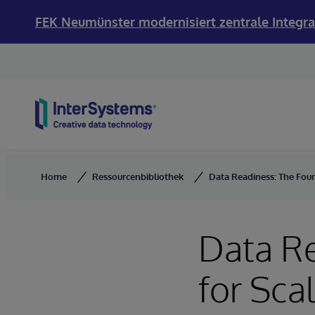
FEK Neumünster modernisiert zentrale Integra
Skip to content
Home
Ressourcenbibliothek
Data Readiness: The Foun
Data Re
for Sca