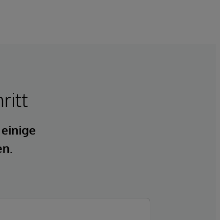
ritt
 einige
en.