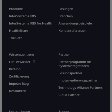
Produkte
Lösungen
InterSystems IRIS
Branchen
InterSystems IRIS for Health
Anwendungsbeispiele
HealthShare
Kundenreferenzen
TrakCare
Wissenszentrum
Partner
Für Entwickler
Partnerprogramm für
Systemintegratoren
Bildung
Lösungspartner
Zertifizierung
Implementierungspartner
Impulse Blog
Technology Alliance Partners
Ressourcen
Cloud-Partner
Unternehmen
Support