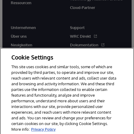
Ressourcen
Cloud-Partner
Unternehmen
Support
Über uns
WRC Direkt
Neuigkeiten
Dokumentation
Veranstaltungen
Produktwarnungen und -
Cookie Settings
hinweise
Karriere
This site uses cookies and similar tools, some of which are
provided by third parties, to operate and improve our site,
reach users with relevant content and ads, collect user data
and browsing and activity information. We and these third
parties use the information collected to enable certain
features and functionality, analyze and improve
performance, understand more about users and their
© 1996-2026 InterSystems Corporation, Boston, MA. Alle Rechte
vorbehalten.
interactions with our site, provide personalized user
experiences, and reach users with more relevant content
Mitteilungen/Geschäftsbedingungen
Erklärung zum Datenschutz
and ads. You can review and change your preferences for
Geld-zurück-Garantie
Impressum
Barrierefreiheit
certain cookies on our site, by clicking Cookie Settings.
More info:
Privacy Policy