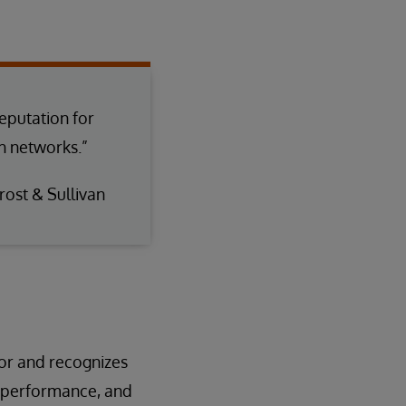
eputation for
th networks.”
rost & Sullivan
nor and recognizes
g performance, and