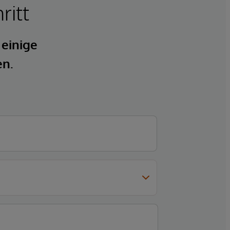
ritt
 einige
en.