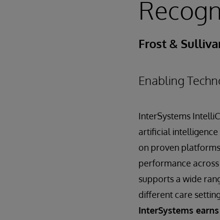
Recogni
Frost & Sulliva
Enabling Techn
InterSystems Intelli
artificial intelligen
on proven platforms 
performance across d
supports a wide rang
different care setti
InterSystems earns