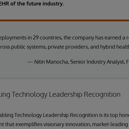
EHR of the future industry.
ployments in 29 countries, the company has earned a r
across public systems, private providers, and hybrid heal
— Nitin Manocha, Senior Industry Analyst, F
ling Technology Leadership Recognition
nabling Technology Leadership Recognition is its top ho
nt that exemplifies visionary innovation, market-leadin