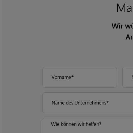
Mac
Wir wü
An