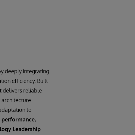
by deeply integrating
ion efficiency. Built
 delivers reliable
 architecture
adaptation to
l performance,
ology Leadership