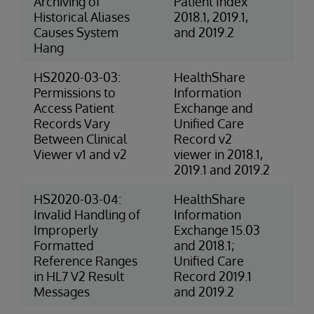
Archiving of
Patient Index
Ri
Historical Aliases
2018.1, 2019.1,
(O
Causes System
and 2019.2
Hang
HS2020-03-03:
HealthShare
4-
Permissions to
Information
(P
Access Patient
Exchange and
Records Vary
Unified Care
Between Clinical
Record v2
Viewer v1 and v2
viewer in 2018.1,
2019.1 and 2019.2
HS2020-03-04:
HealthShare
3-
Invalid Handling of
Information
Ris
Improperly
Exchange 15.03
Formatted
and 2018.1;
Reference Ranges
Unified Care
in HL7 V2 Result
Record 2019.1
Messages
and 2019.2