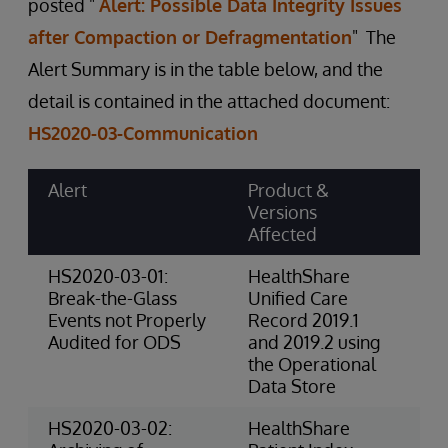
posted "
Alert: Possible Data Integrity Issues
after Compaction or Defragmentation
" The
Alert Summary is in the table below, and the
detail is contained in the attached document:
HS2020-03-Communication
Alert
Product &
Ri
Versions
Ca
Affected
Sc
HS2020-03-01:
HealthShare
4-
Break-the-Glass
Unified Care
(P
Events not Properly
Record 2019.1
Audited for ODS
and 2019.2 using
the Operational
Data Store
HS2020-03-02:
HealthShare
3-