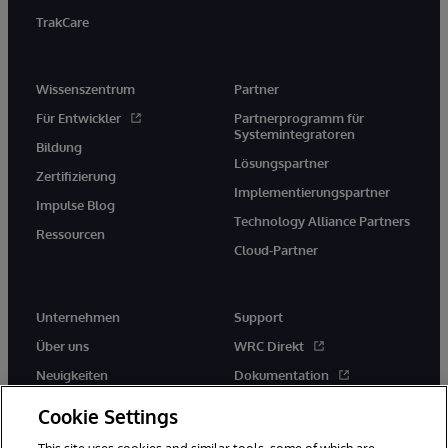
TrakCare
Wissenszentrum
Partner
Für Entwickler
Partnerprogramm für
Systemintegratoren
Bildung
Lösungspartner
Zertifizierung
Implementierungspartner
Impulse Blog
Technology Alliance Partners
Ressourcen
Cloud-Partner
Unternehmen
Support
Über uns
WRC Direkt
Neuigkeiten
Dokumentation
Veranstaltungen
Produktwarnungen und -
Cookie Settings
hinweise
Karriere