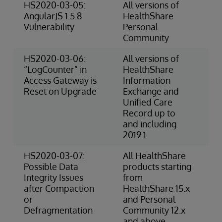
HS2020-03-05:
All versions of
Ex
AngularJS 1.5.8
HealthShare
(S
Vulnerability
Personal
Community
HS2020-03-06:
All versions of
3-
“LogCounter” in
HealthShare
Ri
Access Gateway is
Information
(O
Reset on Upgrade
Exchange and
Unified Care
Record up to
and including
2019.1
HS2020-03-07:
All HealthShare
2-
Possible Data
products starting
(O
Integrity Issues
from
after Compaction
HealthShare 15.x
or
and Personal
Defragmentation
Community 12.x
and above.