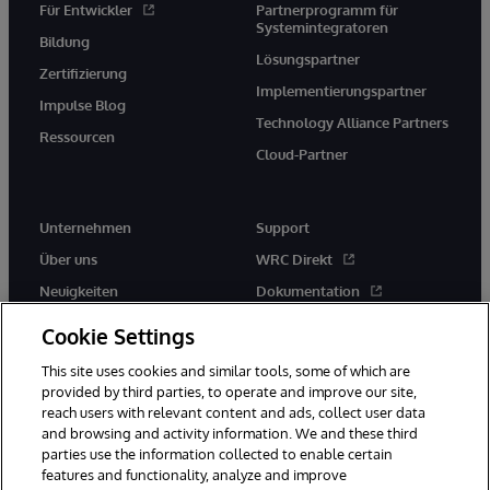
Für Entwickler
Partnerprogramm für
Systemintegratoren
Bildung
Lösungspartner
Zertifizierung
Implementierungspartner
Impulse Blog
Technology Alliance Partners
Ressourcen
Cloud-Partner
Unternehmen
Support
Über uns
WRC Direkt
Neuigkeiten
Dokumentation
Veranstaltungen
Produktwarnungen und -
Cookie Settings
hinweise
Karriere
This site uses cookies and similar tools, some of which are
provided by third parties, to operate and improve our site,
reach users with relevant content and ads, collect user data
and browsing and activity information. We and these third
parties use the information collected to enable certain
features and functionality, analyze and improve