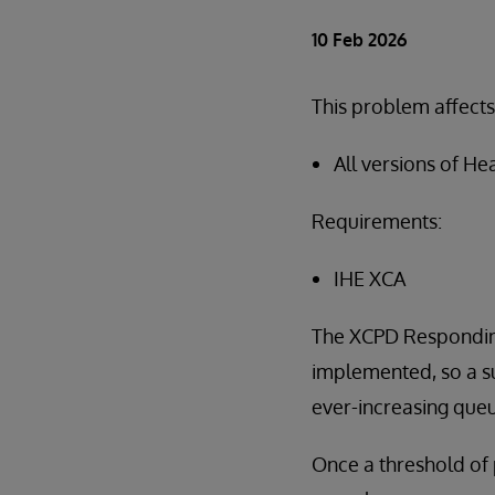
10 Feb 2026
This problem affects
All versions of H
Requirements:
IHE XCA
The XCPD Responding
implemented, so a suf
ever-increasing queu
Once a threshold of 