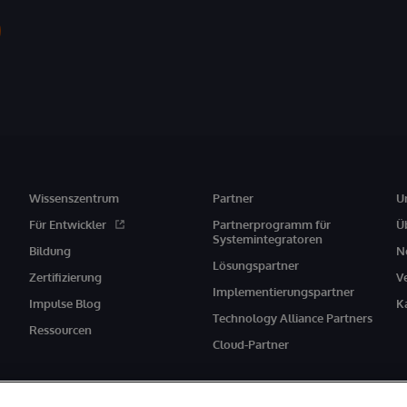
Wissenszentrum
Partner
U
Für Entwickler
Partnerprogramm für
Ü
Systemintegratoren
Bildung
N
Lösungspartner
Zertifizierung
V
Implementierungspartner
Impulse Blog
K
Technology Alliance Partners
Ressourcen
Cloud-Partner