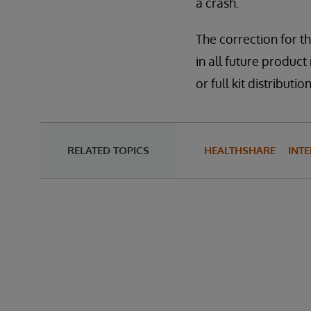
a crash.
The correction for th
in all future product 
or full kit distribu
RELATED TOPICS
HEALTHSHARE
INT