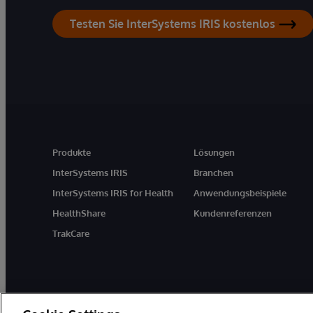
Testen Sie InterSystems IRIS kostenlos
Produkte
Lösungen
InterSystems IRIS
Branchen
InterSystems IRIS for Health
Anwendungsbeispiele
HealthShare
Kundenreferenzen
TrakCare