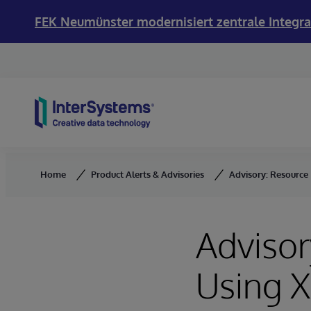
FEK Neumünster modernisiert zentrale Integra
Skip to content
Home
Product Alerts & Advisories
Advisory: Resource
Advisor
Using 