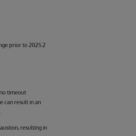
ge prior to 2025.2
no timeout
e can result in an
.
ustion, resulting in