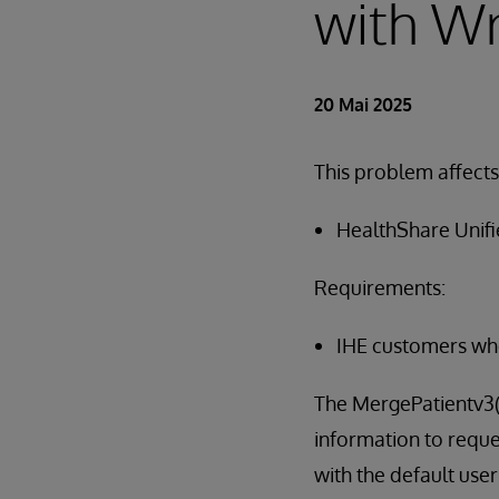
with W
20 Mai 2025
This problem affects
HealthShare Unifi
Requirements:
IHE customers wh
The MergePatientv3(
information to requ
with the default us