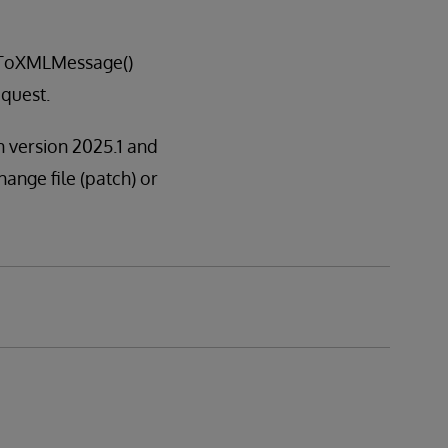
nfoToXMLMessage()
quest.
in version 2025.1 and
hange file (patch) or