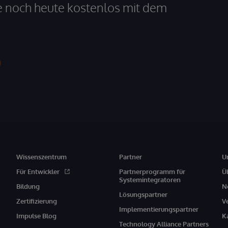
e noch heute kostenlos mit dem
Wissenszentrum
Partner
U
Für Entwickler
Partnerprogramm für
Ü
Systemintegratoren
Bildung
N
Lösungspartner
Zertifizierung
V
Implementierungspartner
Impulse Blog
K
Technology Alliance Partners