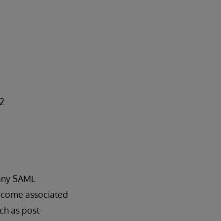
.2
 any SAML
become associated
ch as post-