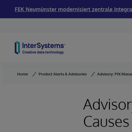
FEK Neumünster modernisiert zentrale Integra
Skip to content
Home
Product Alerts & Advisories
Advisory: PIX Mana
Advisor
Causes 