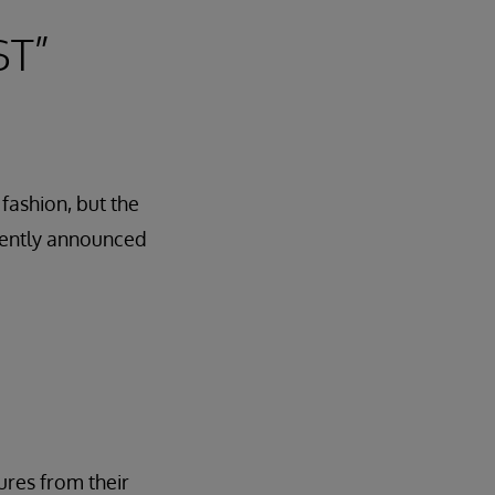
ST”
fashion, but the
ecently announced
res from their