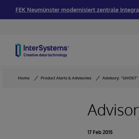
FEK Neumünster modernisiert zentrale Integra
Skip to content
Home
Product Alerts & Advisories
Advisory: “GHOST” 
Advisor
17 Feb 2015