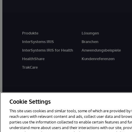
Produkte
Lösungen
InterSystems IRIS
Branchen
InterSystems IRIS for Health
Anwendungsbeispiele
HealthShare
Kundenreferenzen
TrakCare
Cookie Settings
This site uses cookies and similar tools, some of which are provided by 
reach users with relevant content and ads, collect user data and brows
parties use the information collected to enable certain features and f
© 1996-2026 InterSystems Corporation, Boston, MA. Alle Rechte vor
understand more about users and their interactions with our site, pro