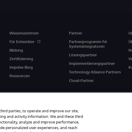
Wissenszentrum
Partner
U
Für Entwickler
Partnerprogramm für
Ü
Systemintegratoren
Bildung
N
Lösungspartner
Zertifizierung
V
Implementierungspartner
Impulse Blog
K
Technology Alliance Partners
Ressourcen
Cloud-Partner
third parties, to operate and improve our site,
ing and activity information. We and these third
unctionality, analyze and improve performance,
behalten.
Mitteilungen/Geschäftsbedingungen
Erklärung zum Datenschutz
vide personalized user experiences, and reach