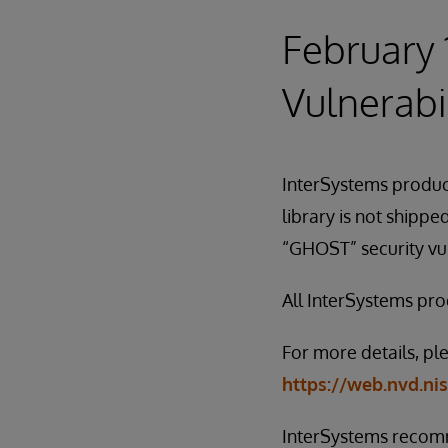
February 
Vulnerabil
InterSystems product
library is not shipp
“GHOST” security vulne
All InterSystems prod
For more details, pl
https://web.nvd.ni
InterSystems recomm