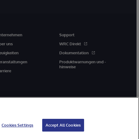
nternehmen
Support
ber uns
WRC Direkt
euigkeiten
Dokumentation
eranstaltungen
Produktwarnungen und -
hinweise
arriere
Cookies Settings
Accept All Cookies
Geld-zurück-Garantie
Impressum
Barrierefreiheit