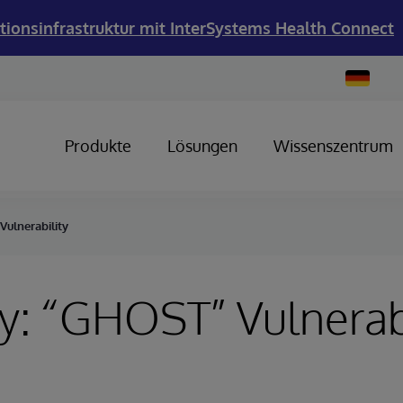
tionsinfrastruktur mit InterSystems Health Connect
Change
Country
Produkte
Lösungen
Wissenszentrum
Vulnerability
y: “GHOST” Vulnerabi