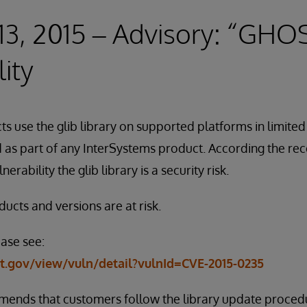
13, 2015 – Advisory: “GHO
ity
s use the glib library on supported platforms in limited 
ed as part of any InterSystems product. According the r
rability the glib library is a security risk.
ucts and versions are at risk.
ease see:
st.gov/view/vuln/detail?vulnId=CVE-2015-0235
ends that customers follow the library update procedu