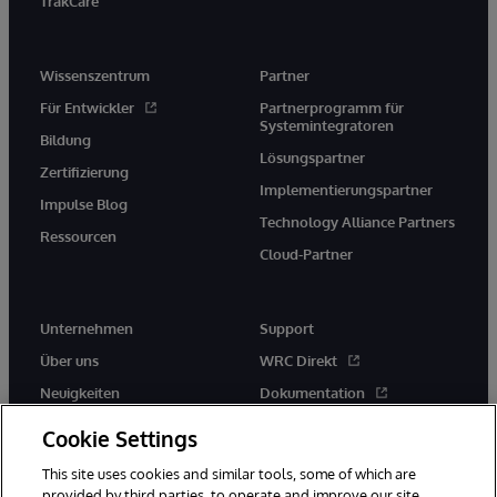
TrakCare
Wissenszentrum
Partner
Für Entwickler
Partnerprogramm für
Systemintegratoren
Bildung
Lösungspartner
Zertifizierung
Implementierungspartner
Impulse Blog
Technology Alliance Partners
Ressourcen
Cloud-Partner
Unternehmen
Support
Über uns
WRC Direkt
Neuigkeiten
Dokumentation
Veranstaltungen
Produktwarnungen und -
Cookie Settings
hinweise
Karriere
This site uses cookies and similar tools, some of which are
provided by third parties, to operate and improve our site,