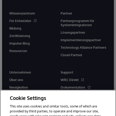
Wissenszentrum
Partner
Für Entwickler
Partnerprogramm für
Systemintegratoren
Bildung
Lösungspartner
Zertifizierung
Implementierungspartner
Impulse Blog
Technology Alliance Partners
Ressourcen
Cloud-Partner
Unternehmen
Support
Über uns
WRC Direkt
Neuigkeiten
Dokumentation
Veranstaltungen
Produktwarnungen und -
Cookie Settings
hinweise
Karriere
This site uses cookies and similar tools, some of which are
provided by third parties, to operate and improve our site,