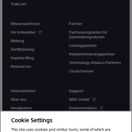
TrakCare
Wissenszentrum
Partner
Für Entwickler
Partnerprogramm für
Systemintegratoren
Bildung
Lösungspartner
Zertifizierung
Implementierungspartner
Impulse Blog
Technology Alliance Partners
Ressourcen
Cloud-Partner
Unternehmen
Support
Über uns
WRC Direkt
Neuigkeiten
Dokumentation
Veranstaltungen
Produktwarnungen und -
Cookie Settings
hinweise
Karriere
This site uses cookies and similar tools, some of which are