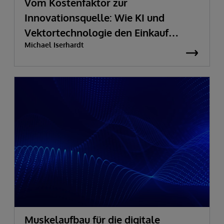
Vom Kostenfaktor zur
Innovationsquelle:
Wie KI und
Vektortechnologie den Einkauf
Michael Iserhardt
transformieren
Muskelaufbau für die digitale