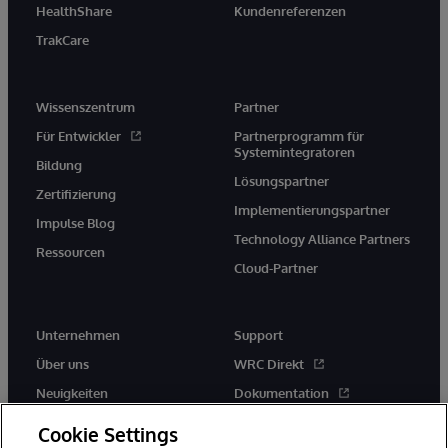
HealthShare
Kundenreferenzen
TrakCare
Wissenszentrum
Partner
Für Entwickler
Partnerprogramm für
Systemintegratoren
Bildung
Lösungspartner
Zertifizierung
Implementierungspartner
Impulse Blog
Technology Alliance Partners
Ressourcen
Cloud-Partner
Unternehmen
Support
Über uns
WRC Direkt
Neuigkeiten
Dokumentation
Veranstaltungen
Produktwarnungen und -
Cookie Settings
hinweise