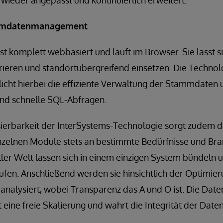
wieder angepasst und kontinuierlich erweitert.
ammdatenmanagement
 komplett webbasiert und läuft im Browser. Sie lässt si
ieren und standortübergreifend einsetzen. Die Technol
icht hierbei die effiziente Verwaltung der Stammdaten 
und schnelle SQL-Abfragen.
sierbarkeit der InterSystems-Technologie sorgt zudem da
nzelnen Module stets an bestimmte Bedürfnisse und Br
ler Welt lassen sich in einem einzigen System bündeln 
ufen. Anschließend werden sie hinsichtlich der Optimie
analysiert, wobei Transparenz das A und O ist. Die Dat
 eine freie Skalierung und wahrt die Integrität der Daten