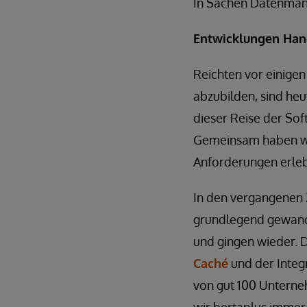
In Sachen Datenman
Entwicklungen Han
Reichten vor einige
abzubilden, sind he
dieser Reise der So
Gemeinsam haben wir
Anforderungen erleb
In den vergangenen 2
grundlegend gewand
und gingen wieder. D
Caché
und der Integ
von gut 100 Unterne