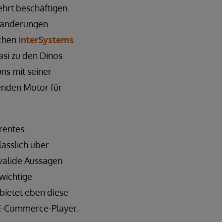
ehrt beschäftigen
eränderungen
schen
InterSystems
asi zu den Dinos
uns mit seiner
senden Motor für
rentes
ässlich über
valide Aussagen
 wichtige
bietet eben diese
 E-Commerce-Player.