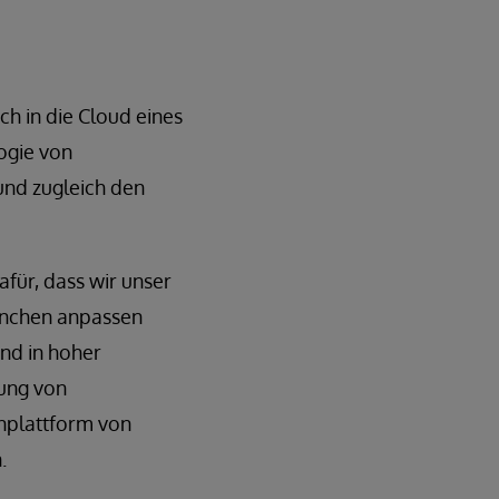
ch in die Cloud eines
ogie von
und zugleich den
für, dass wir unser
anchen anpassen
und in hoher
rung von
enplattform von
.