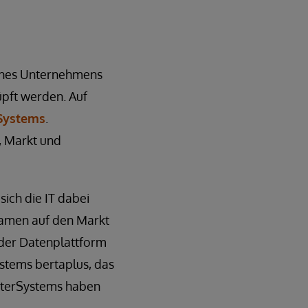
eines Unternehmens
üpft werden. Auf
rSystems
.
, Markt und
sich die IT dabei
kamen auf den Markt
 der Datenplattform
stems bertaplus, das
InterSystems haben