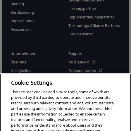
Bildung
Lösungspartner
Zertifizierung
Implementierungspartner
Impulse Blog
Technology Alliance Partners
Ressourcen
Cloud-Partner
Unternehmen
Support
Über uns
WRC Direkt
Neuigkeiten
Dokumentation
Veranstaltungen
Produktwarnungen und -
Cookie Settings
hinweise
Karriere
This site uses cookies and similar tools, some of which are
provided by third parties, to operate and improve our site,
reach users with relevant content and ads, collect user data
and browsing and activity information. We and these third
parties use the information collected to enable certain
features and functionality, analyze and improve
performance, understand more about users and their
© 1996-2026 InterSystems Corporation, Boston, MA. Alle Rechte
vorbehalten.
interactions with our site, provide personalized user