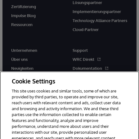
Lösungspartner
Zertifizierung
Implementierungspartner
Impulse Blog
Technology Alliance Partners
Ressourcen
Cloud-Partner
Unternehmen
Support
Über uns
WRC Direkt
Neuigkeiten
Dokumentation
Veranstaltungen
Produktwarnungen und -
Cookie Settings
hinweise
Karriere
This site uses cookies and similar tools, some of which are
provided by third parties, to operate and improve our site,
reach users with relevant content and ads, collect user data
and browsing and activity information. We and these third
parties use the information collected to enable certain
features and functionality, analyze and improve
performance, understand more about users and their
© 1996-2026 InterSystems Corporation, Boston, MA. Alle Rechte
vorbehalten.
interactions with our site, provide personalized user
experiences, and reach users with more relevant content