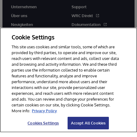
Unternehmen
Support
Über uns
WRC Direkt
Neuigkeiten
Dokumentation
Veranstaltungen
Produktwarnungen und -
Cookie Settings
hinweise
Karriere
This site uses cookies and similar tools, some of which are
provided by third parties, to operate and improve our site,
reach users with relevant content and ads, collect user data
and browsing and activity information. We and these third
parties use the information collected to enable certain
features and functionality, analyze and improve
performance, understand more about users and their
© 1996-2026 InterSystems Corporation, Boston, MA. Alle Rechte
vorbehalten.
interactions with our site, provide personalized user
experiences, and reach users with more relevant content
Mitteilungen/Geschäftsbedingungen
Erklärung zum Datenschutz
and ads. You can review and change your preferences for
Geld-zurück-Garantie
Impressum
Barrierefreiheit
certain cookies on our site, by clicking Cookie Settings.
More info:
Privacy Policy
Cookies Settings
Accept All Cookies