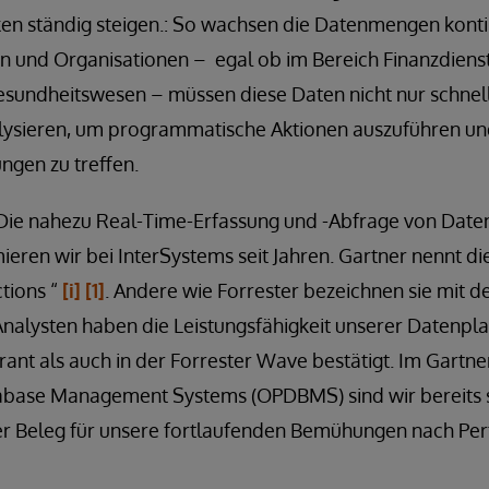
 ständig steigen.: So wachsen die Datenmengen kontinu
 und Organisationen – egal ob im Bereich Finanzdienst
Gesundheitswesen – müssen diese Daten nicht nur schnel
ysieren, um programmatische Aktionen auszuführen un
ngen zu treffen.
 Die nahezu Real-Time-Erfassung und -Abfrage von Daten
ieren wir bei InterSystems seit Jahren. Gartner nennt di
tions
“
[i]
[1]
. Andere wie Forrester bezeichnen sie mit de
 Analysten haben die Leistungsfähigkeit unserer Datenpl
ant als auch in der Forrester Wave bestätigt. Im Gartn
abase Management Systems (OPDBMS) sind wir bereits se
ner Beleg für unsere fortlaufenden Bemühungen nach P