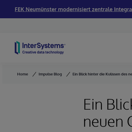
FEK Neumünster modernisiert zentrale Integra
Skip to content
Home
Impulse Blog
Ein Blick hinter die Kulissen des
Ein Blic
neuen G