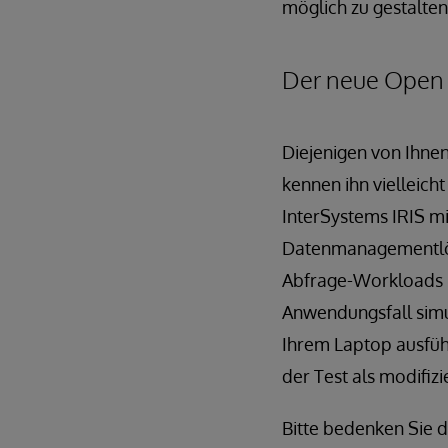
möglich zu gestalte
Der neue Open
Diejenigen von Ihne
kennen ihn vielleich
InterSystems IRIS m
Datenmanagementlösu
Abfrage-Workloads i
Anwendungsfall simul
Ihrem Laptop ausfüh
der Test als modifi
Bitte bedenken Sie d