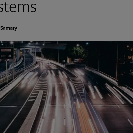
ystems
 Samary