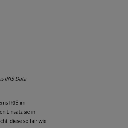
s IRIS Data
ems IRIS im
n Einsatz sie in
ht, diese so fair wie