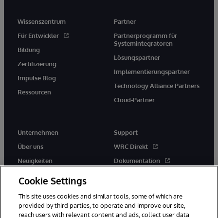
Wissenszentrum
Partner
Für Entwickler
Partnerprogramm für
Systemintegratoren
Bildung
Lösungspartner
Zertifizierung
Implementierungspartner
Impulse Blog
Technology Alliance Partners
Ressourcen
Cloud-Partner
Unternehmen
Support
Über uns
WRC Direkt
Neuigkeiten
Dokumentation
Veranstaltungen
Produktwarnungen und -
Cookie Settings
hinweise
Karriere
This site uses cookies and similar tools, some of which are
provided by third parties, to operate and improve our site,
reach users with relevant content and ads, collect user data