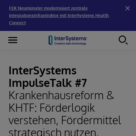
FEK Neumünster modernisiert zentrale
Integrationsinfrastruktur mit InterSystems Health
Connect
Menu
Skip to content
InterSystems
ImpulseTalk #7
Krankenhausreform &
KHTF: Förderlogik
verstehen, Fördermittel
strategisch nutzen,