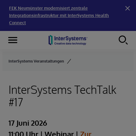
FEK Neumünster modernisiert zentrale
Integrationsinfrastruktur mit InterSystems Health
Connect
Menu
Skip to content
InterSystems Veranstaltungen
InterSystems TechTalk
#17
17 Juni 2026
11:00 Uhr | Webinar |
Zur