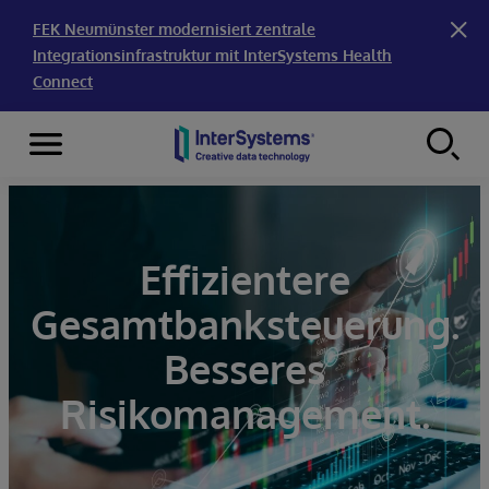
FEK Neumünster modernisiert zentrale
Integrationsinfrastruktur mit InterSystems Health
Connect
Menu
Skip to content
Effizientere
Gesamtbanksteuerung.
Besseres
Risikomanagement.