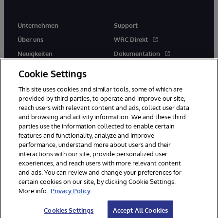
Unternehmen
Support
Über uns
WRC Direkt
Neuigkeiten
Dokumentation
Veranstaltungen
Produktwarnungen und -
Cookie Settings
hinweise
Karriere
This site uses cookies and similar tools, some of which are
provided by third parties, to operate and improve our site,
reach users with relevant content and ads, collect user data
and browsing and activity information. We and these third
parties use the information collected to enable certain
features and functionality, analyze and improve
performance, understand more about users and their
© 1996-2026 InterSystems Corporation, Boston, MA. Alle Rechte
vorbehalten.
interactions with our site, provide personalized user
experiences, and reach users with more relevant content
Mitteilungen/Geschäftsbedingungen
Erklärung zum Datenschutz
and ads. You can review and change your preferences for
Geld-zurück-Garantie
Impressum
Barrierefreiheit
certain cookies on our site, by clicking Cookie Settings.
More info:
Privacy Policy
Cookies Settings
Accept All Cookies