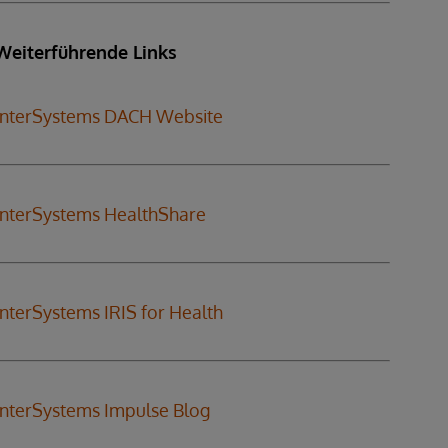
Weiterführende Links
InterSystems DACH Website
InterSystems HealthShare
InterSystems IRIS for Health
InterSystems Impulse Blog