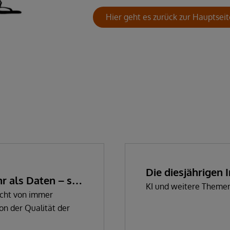
Hier geht es zurück zur Hauptseit
Die diesjährigen
 als Daten – sie
KI und weitere Theme
ionen
icht von immer
on der Qualität der