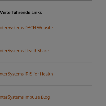
Weiterführende Links
InterSystems DACH Website
InterSystems HealthShare
InterSystems IRIS for Health
InterSystems Impulse Blog