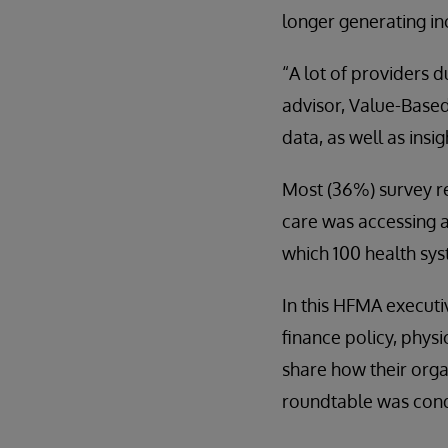
longer generating 
“A lot of providers 
advisor, Value-Based
data, as well as insi
Most (36%) survey r
care was accessing 
which 100 health sy
In this HFMA executi
finance policy, physi
share how their orga
roundtable was con