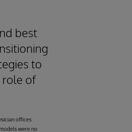
and best
nsitioning
tegies to
 role of
sician offices
) models were no