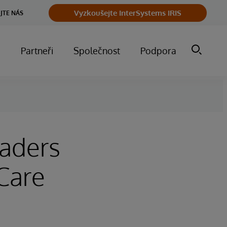
Vyzkoušejte InterSystems IRIS
JTE NÁS
m
Partneři
Společnost
Podpora
aders
Care