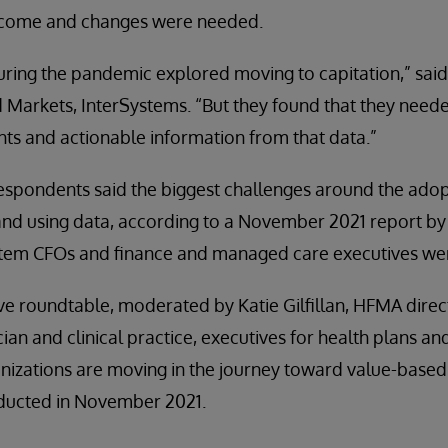
income and changes were needed.
during the pandemic explored moving to capitation,” sai
 Markets, InterSystems. “But they found that they need
ghts and actionable information from that data.”
espondents said the biggest challenges around the adop
and using data, according to a November 2021 report by
stem CFOs and finance and managed care executives we
ve roundtable, moderated by Katie Gilfillan, HFMA direc
cian and clinical practice, executives for health plans a
nizations are moving in the journey toward value-based
ducted in November 2021.