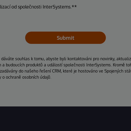
lizací od společnosti InterSystems.**
Submit
áváte souhlas k tomu, abyste byli kontaktováni pro novinky, aktuali
ích a budoucích produktů a událostí společnosti InterSystems. Kromě to
 zadávány do našeho řešení CRM, které je hostováno ve Spojených stát
y o ochraně osobních údajů.