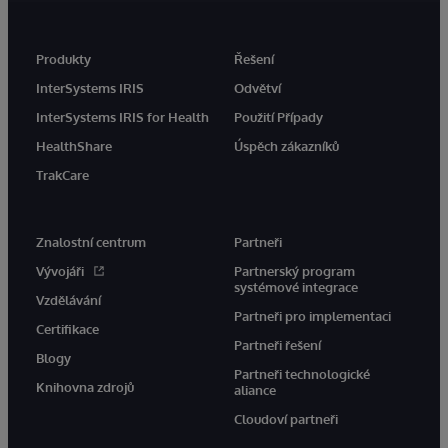
Produkty
Řešení
InterSystems IRIS
Odvětví
InterSystems IRIS for Health
Použití Případy
HealthShare
Úspěch zákazníků
TrakCare
Znalostní centrum
Partneři
Vývojáři
Partnerský program
systémové integrace
Vzdělávání
Partneři pro implementaci
Certifikace
Partneři řešení
Blogy
Partneři technologické
Knihovna zdrojů
aliance
Cloudoví partneři