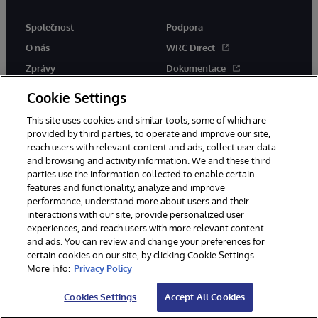
Společnost
Podpora
O nás
WRC Direct
Zprávy
Dokumentace
Události
Upozornění a rady týkající se
Cookie Settings
produktů
Kariéra
This site uses cookies and similar tools, some of which are
provided by third parties, to operate and improve our site,
reach users with relevant content and ads, collect user data
and browsing and activity information. We and these third
parties use the information collected to enable certain
features and functionality, analyze and improve
performance, understand more about users and their
© 1996-2026 InterSystems Corporation, Boston, MA. Všechna práva
vyhrazena.
interactions with our site, provide personalized user
experiences, and reach users with more relevant content
Oznámení/podmínky a pravidla
and ads. You can review and change your preferences for
Prohlášení o ochraně osobních údajů
Záruka
Přístupnost
certain cookies on our site, by clicking Cookie Settings.
More info:
Privacy Policy
Cookies Settings
Accept All Cookies