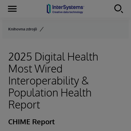
Menu
Skip to content
Knihovna zdrojů
2025 Digital Health
Most Wired
Interoperability &
Population Health
Report
CHIME Report