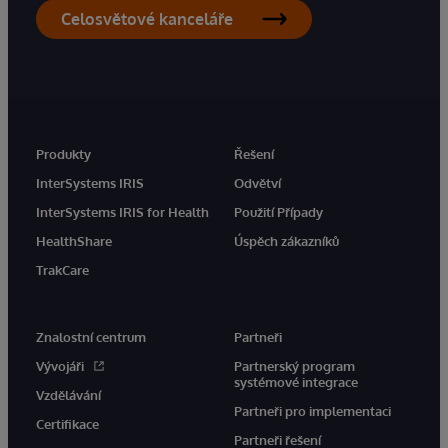
Celosvětové kanceláře
Produkty
Řešení
InterSystems IRIS
Odvětví
InterSystems IRIS for Health
Použití Případy
HealthShare
Úspěch zákazníků
TrakCare
Znalostní centrum
Partneři
Vývojáři
Partnerský program
systémové integrace
Vzdělávání
Partneři pro implementaci
Certifikace
Partneři řešení