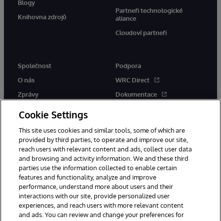
Blogy
Partneři technologické
Knihovna zdrojů
aliance
Cloudoví partneři
Společnost
Podpora
O nás
WRC Direct
Zprávy
Dokumentace
Události
Upozornění a rady týkající se
Cookie Settings
produktů
Kariéra
This site uses cookies and similar tools, some of which are
provided by third parties, to operate and improve our site,
reach users with relevant content and ads, collect user data
and browsing and activity information. We and these third
parties use the information collected to enable certain
features and functionality, analyze and improve
performance, understand more about users and their
© 1996-2026 InterSystems Corporation, Boston, MA. Všechna práva
vyhrazena.
interactions with our site, provide personalized user
experiences, and reach users with more relevant content
Oznámení/podmínky a pravidla
and ads. You can review and change your preferences for