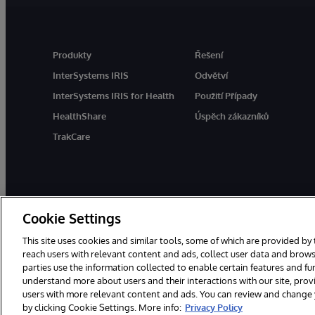
Produkty
Řešení
InterSystems IRIS
Odvětví
InterSystems IRIS for Health
Použití Případy
HealthShare
Úspěch zákazníků
TrakCare
Cookie Settings
This site uses cookies and similar tools, some of which are provided by 
reach users with relevant content and ads, collect user data and brows
parties use the information collected to enable certain features and f
© 1996-2026 InterSystems Corporation, Boston, MA. Všechna práva 
understand more about users and their interactions with our site, pro
users with more relevant content and ads. You can review and change yo
by clicking Cookie Settings. More info:
Privacy Policy