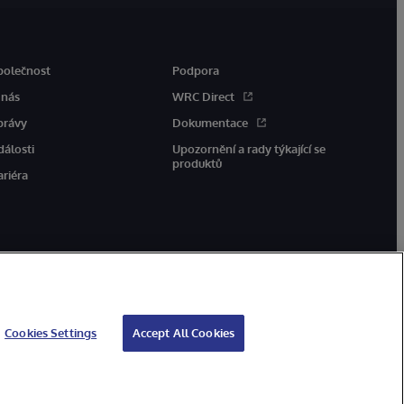
polečnost
Podpora
 nás
WRC Direct
právy
Dokumentace
dálosti
Upozornění a rady týkající se
produktů
ariéra
Cookies Settings
Accept All Cookies
jů
Záruka
Přístupnost