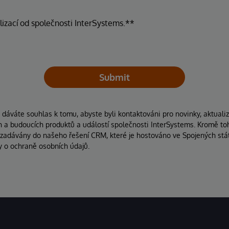
lizací od společnosti InterSystems.**
Submit
áváte souhlas k tomu, abyste byli kontaktováni pro novinky, aktuali
ích a budoucích produktů a událostí společnosti InterSystems. Kromě to
 zadávány do našeho řešení CRM, které je hostováno ve Spojených stát
y o ochraně osobních údajů.