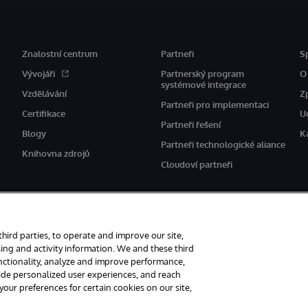
Znalostní centrum
Partneři
S
Vývojáři
Partnerský program
O
systémové integrace
Vzdělávání
Z
Partneři pro implementaci
Certifikace
U
Partneři řešení
Blogy
K
Partneři technologické aliance
Knihovna zdrojů
Cloudoví partneři
third parties, to operate and improve our site,
ing and activity information. We and these third
unctionality, analyze and improve performance,
vyhrazena.
Oznámení/podmínky a pravidla
Prohlášení o ochraně osobních úda
vide personalized user experiences, and reach
ur preferences for certain cookies on our site,