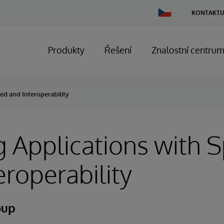
Change
KONTAKTU
Country
Produkty
Řešení
Znalostní centru
ed and Interoperability
g Applications with 
eroperability
oup