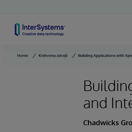
Skip to content
Home
Knihovna zdrojů
Building Applications with Spe
Buildin
and Int
Chadwicks Gr