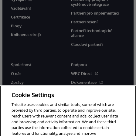
systémové integrace
Vzdělávání
Partneři pro implementaci
Certifikace
Partneři řešení
Blogy
Partneři technologické
Knihovna zdrojů
aliance
Cloudoví partneři
Společnost
Podpora
O nás
WRC Direct
Zprávy
Dokumentace
Události
Upozornění a rady týkající se
Cookie Settings
produktů
Kariéra
This site uses cookies and similar tools, some of which are
provided by third parties, to operate and improve our site,
reach users with relevant content and ads, collect user data
and browsing and activity information. We and these third
parties use the information collected to enable certain
features and functionality, analyze and improve