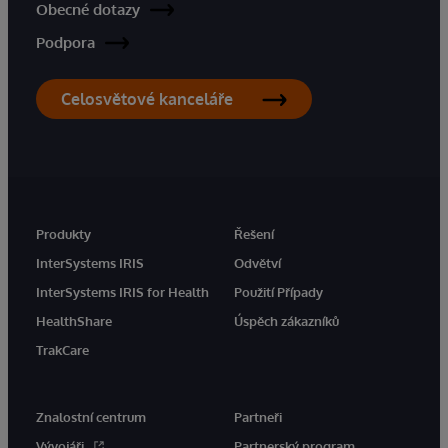
Obecné dotazy
Podpora
Celosvětové kanceláře
Produkty
Řešení
InterSystems IRIS
Odvětví
InterSystems IRIS for Health
Použití Případy
HealthShare
Úspěch zákazníků
TrakCare
Znalostní centrum
Partneři
Vývojáři
Partnerský program